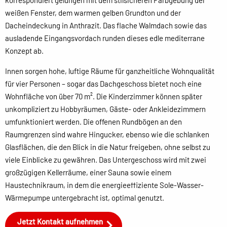
korrespondiert gelungen mit dem stilsicheren Farbgebung der
weißen Fenster, dem warmen gelben Grundton und der
Dacheindeckung in Anthrazit. Das flache Walmdach sowie das
ausladende Eingangsvordach runden dieses edle mediterrane
Konzept ab.
Innen sorgen hohe, luftige Räume für ganzheitliche Wohnqualität
für vier Personen – sogar das Dachgeschoss bietet noch eine
Wohnfläche von über 70 m². Die Kinderzimmer können später
unkompliziert zu Hobbyräumen, Gäste- oder Ankleidezimmern
umfunktioniert werden. Die offenen Rundbögen an den
Raumgrenzen sind wahre Hingucker, ebenso wie die schlanken
Glasflächen, die den Blick in die Natur freigeben, ohne selbst zu
viele Einblicke zu gewähren. Das Untergeschoss wird mit zwei
großzügigen Kellerräume, einer Sauna sowie einem
Haustechnikraum, in dem die energieeffiziente Sole-Wasser-
Wärmepumpe untergebracht ist, optimal genutzt.
Jetzt Kontakt aufnehmen