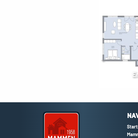
E
NA
Start
Mamm