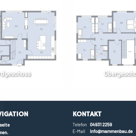
rdgeschoss
Obergesch
VIGATION
KONTAKT
Telefon
04931 2259
seite
E-Mail
info@mammenbau.de
en.